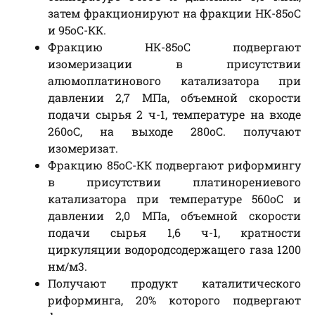
затем фракционируют на фракции НК-85oС
и 95oС-КК.
Фракцию НК-85oС подвергают
изомеризации в присутствии
алюмоплатинового катализатора при
давлении 2,7 МПа, объемной скорости
подачи сырья 2 ч-1, температуре на входе
260oС, на выходе 280oС. получают
изомеризат.
Фракцию 85oС-КК подвергают риформингу
в присутствии платинорениевого
катализатора при температуре 560oС и
давлении 2,0 МПа, объемной скорости
подачи сырья 1,6 ч-1, кратности
циркуляции водородсодержащего газа 1200
нм/м3.
Получают продукт каталитического
риформинга, 20% которого подвергают