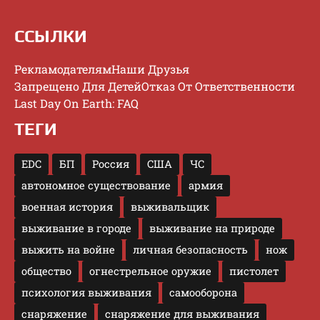
ССЫЛКИ
Рекламодателям
Наши Друзья
Запрещено Для Детей
Отказ От Ответственности
Last Day On Earth: FAQ
ТЕГИ
EDC
БП
Россия
США
ЧС
автономное существование
армия
военная история
выживальщик
выживание в городе
выживание на природе
выжить на войне
личная безопасность
нож
общество
огнестрельное оружие
пистолет
психология выживания
самооборона
снаряжение
снаряжение для выживания