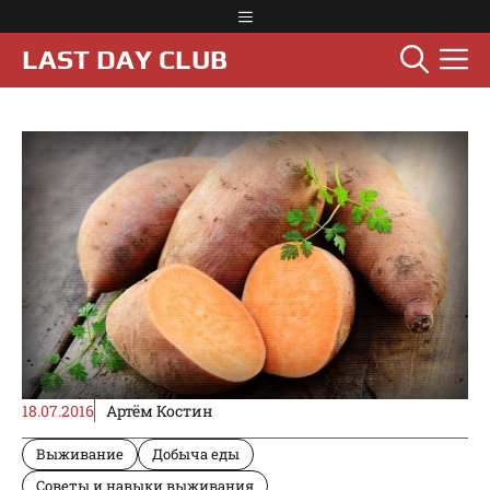
Перейти
Меню
к
М
LAST DAY CLUB
содержимому
18.07.2016
Артём Костин
Выживание
Добыча еды
Советы и навыки выживания