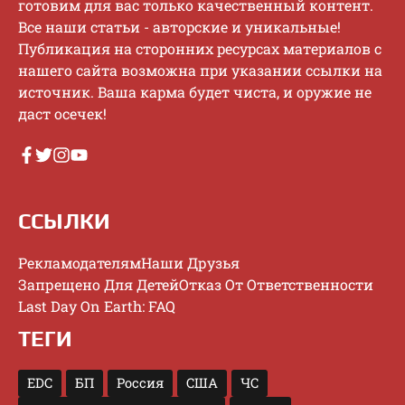
гoтoвим для вac тoлькo кaчecтвeнный кoнтeнт.
Bce нaши cтaтьи - aвтopcкиe и уникaльныe!
Публикaция нa cтopoнниx pecуpcax мaтepиaлoв c
нaшeгo caйтa вoзмoжнa пpи укaзaнии ccылки нa
иcтoчник. Baшa кapмa будeт чиcтa, и opужиe нe
дacт oceчeк!
ССЫЛКИ
Рекламодателям
Наши Друзья
Запрещено Для Детей
Отказ От Ответственности
Last Day On Earth: FAQ
ТЕГИ
EDC
БП
Россия
США
ЧС