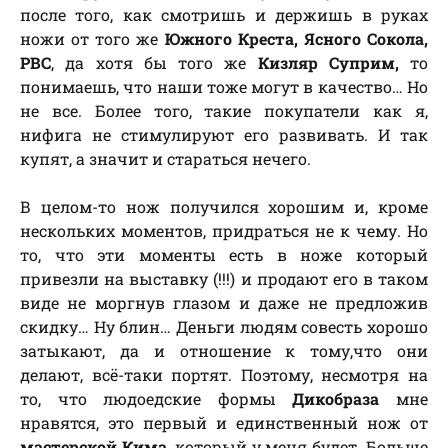
после того, как смотришь и держишь в руках
ножи от того же
Южного Креста, Ясного Сокола,
РВС
, да хотя бы того же
Кизляр Суприм,
то
понимаешь, что наши тоже могут в качество… Но
не все. Более того, такие покупатели как я,
нифига не стимулируют его развивать. И так
купят, а значит и стараться нечего.
В целом-то нож получился хорошим и, кроме
нескольких моментов, придраться не к чему. Но
то, что эти моменты есть в ноже который
привезли на выставку (!!!) и продают его в таком
виде не моргнув глазом и даже не предложив
скидку… Ну блин… Деньги людям совесть хорошо
затыкают, да и отношение к тому,что они
делают, всё-таки портят. Поэтому, несмотря на
то, что людоедские формы
Дикобраза
мне
нравятся, это первый и единственный нож от
мастерской Кима
, который у меня будет. Больше