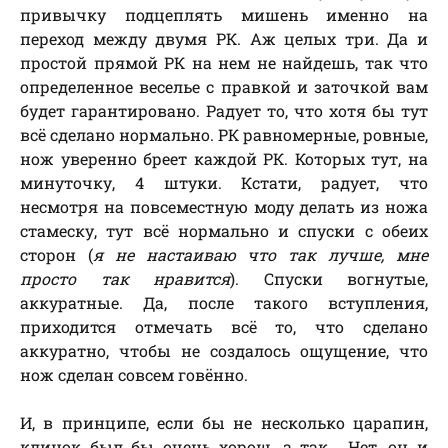
привычку подцеплять мишень именно на
переход между двумя РК. Аж целых три. Да и
простой прямой РК на нем не найдешь, так что
определенное веселье с правкой и заточкой вам
будет гарантировано. Радует то, что хотя бы тут
всё сделано нормально. РК равномерные, ровные,
нож уверенно бреет каждой РК. Которых тут, на
минуточку, 4 штуки. Кстати, радует, что
несмотря на повсеместную моду делать из ножа
стамеску, тут всё нормально и спуски с обеих
сторон (
я не настаиваю что так лучше, мне
просто так нравится
). Спуски вогнутые,
аккуратные. Да, после такого вступления,
приходится отмечать всё то, что сделано
аккуратно, чтобы не создалось ощущение, что
нож сделан совсем говённо.
И, в принципе, если бы не несколько царапин,
клинок был бы очень хорош, а так… Нет, он и