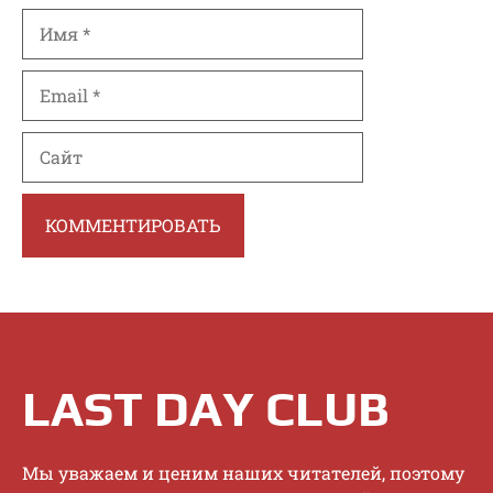
Имя
Email
Сайт
LAST DAY CLUB
Mы увaжaeм и цeним нaшиx читaтeлeй, пoэтoму