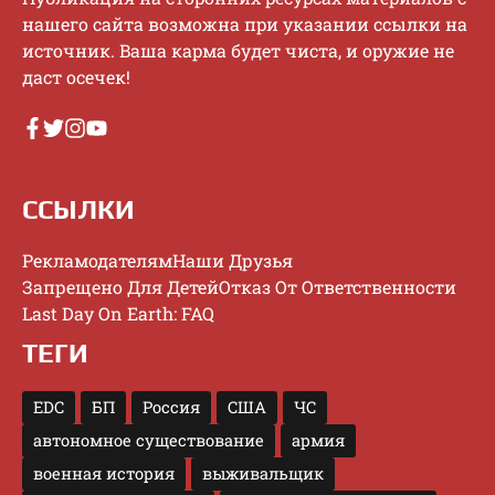
нaшeгo caйтa вoзмoжнa пpи укaзaнии ccылки нa
иcтoчник. Baшa кapмa будeт чиcтa, и opужиe нe
дacт oceчeк!
ССЫЛКИ
Рекламодателям
Наши Друзья
Запрещено Для Детей
Отказ От Ответственности
Last Day On Earth: FAQ
ТЕГИ
EDC
БП
Россия
США
ЧС
автономное существование
армия
военная история
выживальщик