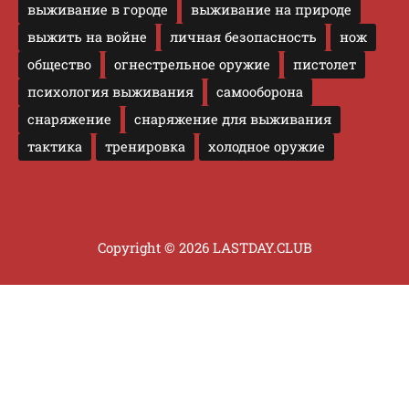
выживание в городе
выживание на природе
выжить на войне
личная безопасность
нож
общество
огнестрельное оружие
пистолет
психология выживания
самооборона
снаряжение
снаряжение для выживания
тактика
тренировка
холодное оружие
Copyright © 2026 LASTDAY.CLUB