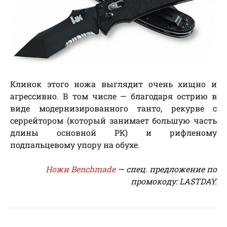
Клинок этого ножа выглядит очень хищно и
агрессивно. В том числе — благодаря острию в
виде модернизированного танто, рекурве с
серрейтором (который занимает большую часть
длины основной РК) и рифленому
подпальцевому упору на обухе.
Ножи Benchmade
— cпeц. пpeдлoжeниe пo
пpoмoкoду: LASTDAY.