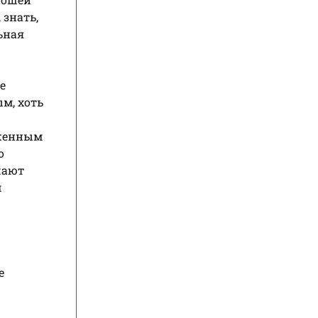
 знать,
ьная
е
м, хоть
женным
о
шают
м
е