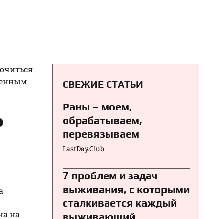
рочиться
вленным
СВЕЖИЕ СТАТЬИ
Раны – моем,
о
обрабатываем,
перевязываем⁠⁠
LastDay.Club
7 проблем и задач
выживания, с которыми
а
сталкивается каждый
на на
выживающий