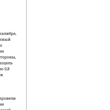
калибре,
енный
го
не
стороны,
иоцель
о 0,8
ги
 провели
не
рошей