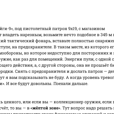
йги-9», под пистолетный патрон 9х19, с магазином
 владеть нарезным, возьмите нечто подобное в 345-м 
оший тактический фонарь, вставьте полностью снаряж
упе, на предохранителе. В таком месте, из которого е
мообороны, но которое недоступно для посторонних и 
ружие, как раз для помещений. Энергии пули, с одной 
щего действия, а, с другой стороны, она не прошьёт б
дки. Снять с предохранителя и дослать патрон — дел
т я вам подсказывать не буду. А когда уровень трево
и». И все будут довольны. Поехали дальше.
нь ценного, или если вы — коллекционер оружия, если
чёт, то вы — в
«жёлтой зоне»
. Тут вопрос надо решать 
дением приватности своих финансовых операций и хо