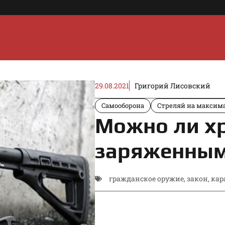
29.08.2021
Григорий Лисовский
Самооборона
Стреляй на максима
Можно ли х
заряженным
гражданское оружие
,
закон
,
кар