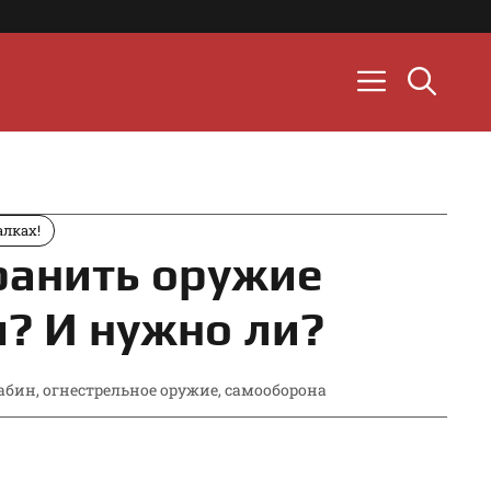
лках!
ранить оружие
? И нужно ли?
абин
,
огнестрельное оружие
,
самооборона