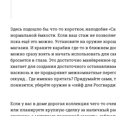
Здесь подошло бы что-то короткое, наподобие «Са
нормальной ёмкости. Если ваш стаж не позволяет
пока ещё это можно. Установите на оружие хор
магазин. И храните карабин где-то в ближнем дост
можно сразу взять и начать использовать для са
бросается в глаза. Это достаточно манёвренное о
хватает для создания достаточного останавливаю
насквозь и не продырявит межкомнатные перегоро
секунд… Где именно прятать? Придумайте сами, ту
понизится, уберёте оружие в «сейф для Росгварди
Если у вас в доме дорогая коллекция чего-то оче
или планируете крупную сделку за наличный рас
оружием, а методами пассивной защиты, соблю