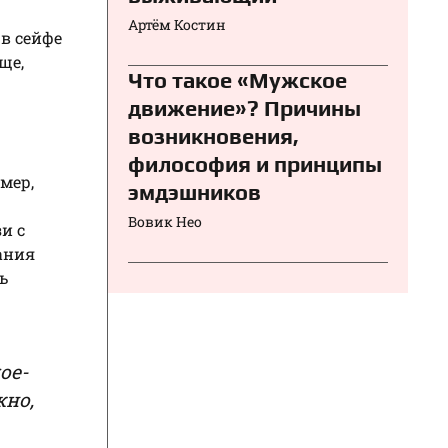
Артём Костин
 в сейфе
ще,
Что такое «Мужское
движение»? Причины
возникновения,
философия и принципы
имер,
эмдэшников
Вовик Нео
и с
ания
ь
ое-
жно,