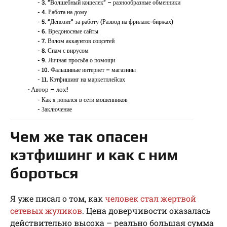
3. “Волшебный кошелек” – разнообразные обменники
4. Работа на дому
5. “Депозит” за работу (Развод на фриланс-биржах)
6. Вредоносные сайты
7. Взлом аккаунтов соцсетей
8. Спам с вирусом
9. Личная просьба о помощи
10. Фальшивые интернет – магазины
11. Кэтфишинг на маркетплейсах
Автор – лох!
Как я попался в сети мошенников
Заключение
Чем же так опасен
кэтфишинг и как с ним
бороться
Я уже писал о том, как
человек стал жертвой
сетевых жуликов
. Цена доверчивости оказалась
действительно высока – реально большая сумма