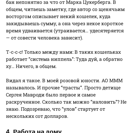
бан непонятно за что от Марка Цукерберга. В
общем, читаешь заметку, где автор со щенячьим
восторгом описывает некий кошелек, куда
закидываешь сумму, а она через некое короткое
время удваивается (утраивается… удесятеряется
— от совести человека зависит).
Т-с-с-с! Только между нами: В таких кошельках
работает “система ниппель”: Туда дуй, а обратно
ху… Ничего, в общем.
Видал я такое. В моей розовой юности. АО МММ
называлось. И прочие “трасты”. Просто детище
Сергея Мавроди было первое и самое
раскрученное. Сколько так можно “наловить”? Не
знаю. Подозреваю, что “улов” стартует от
нескольких сот долларов.
4. Работа на дому