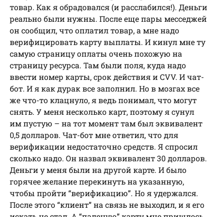
товар. Как я обрадовался (и расслабился!). Деньги
реально были нужны. После еще пары месседжей
он сообщил, что оплатил товар, а мне надо
верифицировать карту выплаты. И кинул мне ту
самую страницу оплаты очень похожую на
страницу ресурса. Там были поля, куда надо
ввести номер карты, срок действия и CVV. И чат-
бот. И я как дурак все заполнил. Но в мозгах все
же что-то клацнуло, я ведь понимал, что могут
снять. У меня несколько карт, поэтому я сунул
им пустую – на тот момент там был эквивалент
0,5 долларов. Чат-бот мне ответил, что для
верификации недостаточно средств. Я спросил
сколько надо. Он назвал эквивалент 30 долларов.
Деньги у меня были на другой карте. И было
горячее желание перекинуть на указанную,
чтобы пройти “верификацию”. Но я удержался.
После этого “клиент” на связь не выходил, и я его
искать не стал. А “паленую” карту мне пришлось