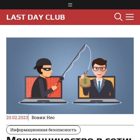
Перейти
Меню
к
М
LAST DAY CLUB
содержимому
20.02.2023
Вовик Нео
Информационная безопасность
Мошенничество в сети: