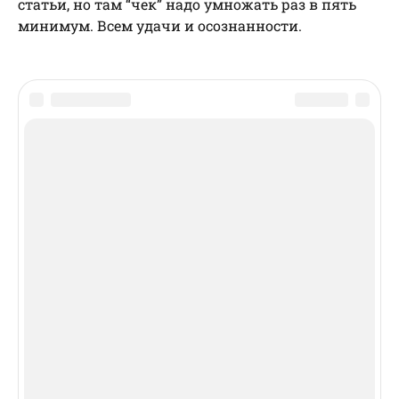
статьи, но там “чек” надо умножать раз в пять
минимум. Всем удачи и осознанности.
Похожие записи
Кэтфишинг: не теряйте бдительности! // Случай
из реальной жизни
Скам: схемы и методы сетевого обмана //
Мошенничество в Интернете
Скам-дейтинг: «Обмануты с любовью» //
Мошенничество на сайтах знакомств
СВЕЖИЕ СТАТЬИ
Раны – моем, обрабатываем,
перевязываем⁠⁠
LastDay.Club