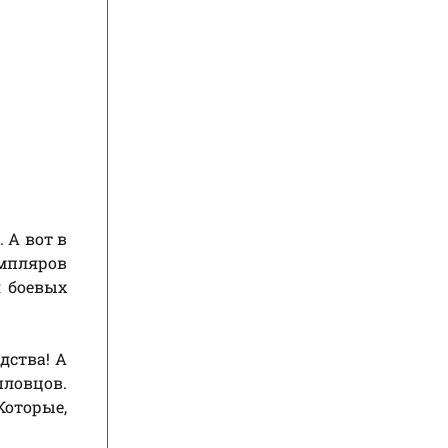
 А вот в
емпляров
я боевых
дства! А
пловцов.
Которые,