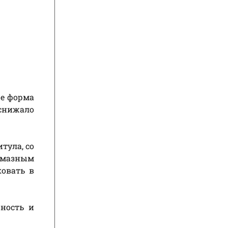
же форма
снижало
тула, со
лмазным
ковать в
вность и