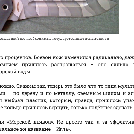
прошедший все необходимые государственные испытания и
.
 сто процентов. Боевой нож изменился радикально, да
крытием пришлось распрощаться – оно сильно 
орской воды.
ожно. Скажем так, теперь это было что-то типа мульти
ами – по дереву и по металлу, съемным шилом и а
л выбран пластик, который, правда, пришлось упа
е кольцо пришлось вернуть, только надёжнее сделать.
и «Морской дьявол». Не просто так, а за эффекти
альное же название – Игла».