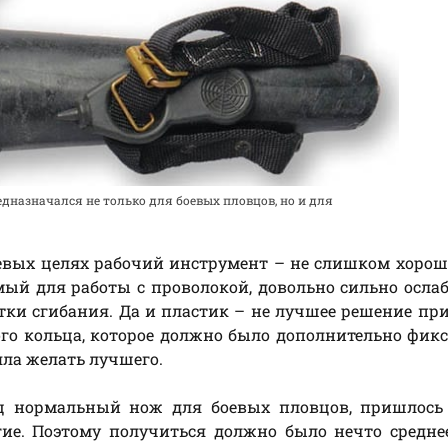
дназначался не только для боевых пловцов, но и для
оевых целях рабочий инструмент – не слишком хорош
мый для работы с проволокой, довольно сильно осла
тки сгибания. Да и пластик – не лучшее решение пр
ого кольца, которое должно было дополнительно фик
яла желать лучшего.
ец нормальный нож для боевых пловцов, пришлось 
гие. Поэтому получиться должно было нечто средн