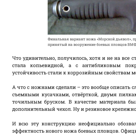
Финальная вариант ножа «Морской дьявол», 
принятый на вооружение боевых пловцов ВМФ
Что удивительно, получилось, хотя и не на все
стала копьевидной, а с антибликовым по
устойчивость стали к коррозийным свойствам м
А что с ножнами сделали – это вообще описать сл
съемными кусачками, отвёрткой, двумя пилк
точильным бруском. В качестве материала бы
дополнительный чехол. Ну и резиновое крепежно
И всю эту конструкцию неофициально обозвал
эффектность нового ножа боевых пловцов. Офици