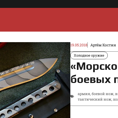
19.05.2018
Артём Костин
Холодное оружие
«Морско
боевых 
армия
,
боевой нож
,
в
тактический нож
,
хо