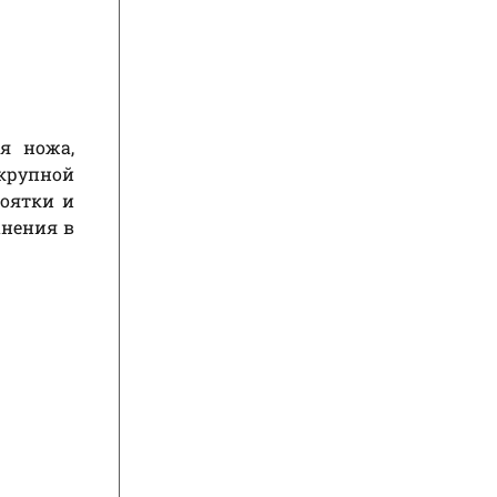
я ножа,
 крупной
коятки и
анения в