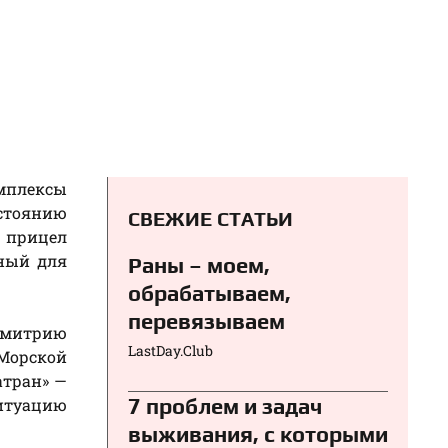
омплексы
сстоянию
СВЕЖИЕ СТАТЬИ
в прицел
нный для
Раны – моем,
обрабатываем,
перевязываем⁠⁠
Дмитрию
LastDay.Club
«Морской
атран» —
7 проблем и задач
итуацию
выживания, с которыми