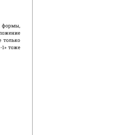
й формы,
оложение
е только
-1» тоже