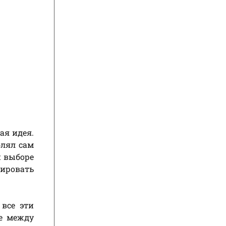
ая идея.
блял сам
и выборе
сировать
все эти
ее между