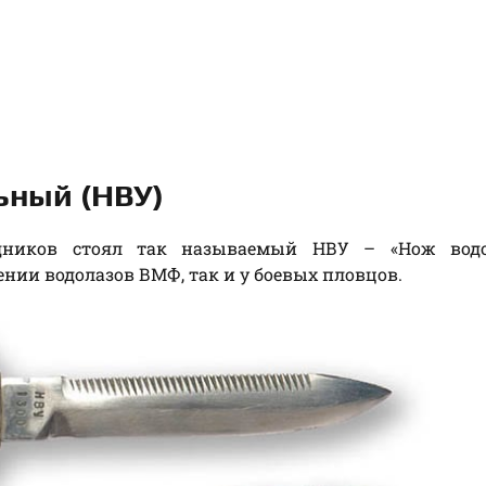
ьный (НВУ)
одников стоял так называемый НВУ – «Нож вод
нии водолазов ВМФ, так и у боевых пловцов.