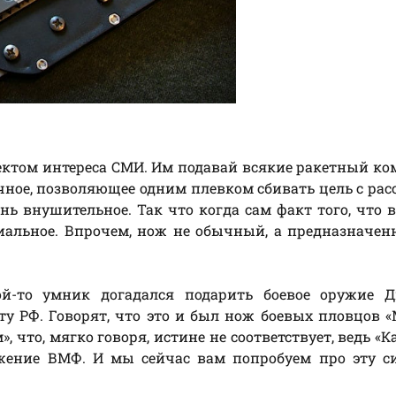
ъектом интереса СМИ. Им подавай всякие ракетный к
чное, позволяющее одним плевком сбивать цель с ра
ень внушительное. Так что когда сам факт того, что 
иальное. Впрочем, нож не обычный, а предназначе
ой-то умник догадался подарить боевое оружие 
у РФ. Говорят, что это и был нож боевых пловцов 
, что, мягко говоря, истине не соответствует, ведь «К
ужение ВМФ. И мы сейчас вам попробуем про эту с