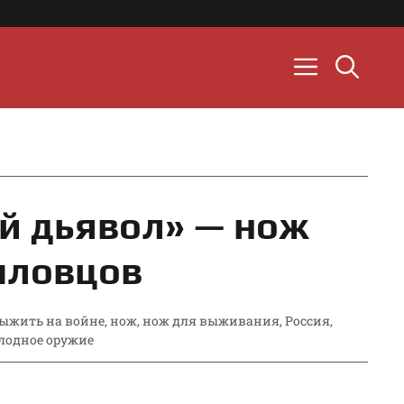
й дьявол» — нож
пловцов
ыжить на войне
,
нож
,
нож для выживания
,
Россия
,
лодное оружие