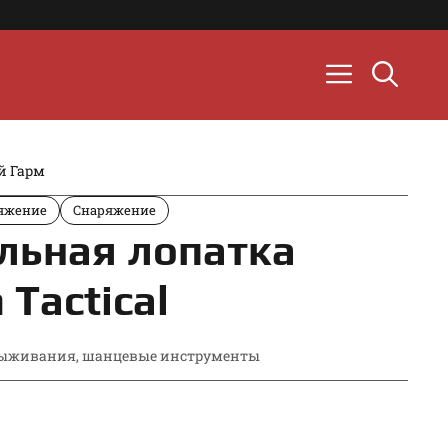
й Гарм
ряжение
Снаряжение
льная лопатка
 Tactical
выживания
,
шанцевые инструменты