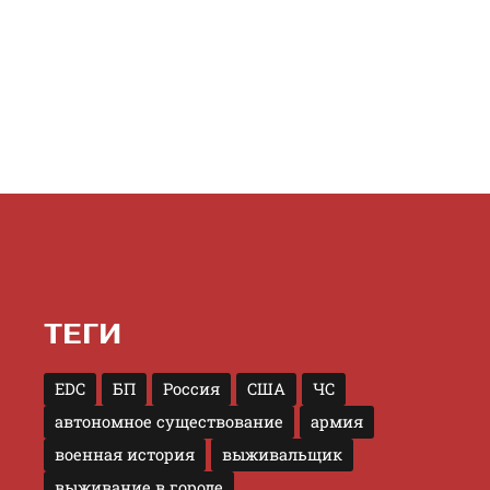
ТЕГИ
EDC
БП
Россия
США
ЧС
автономное существование
армия
военная история
выживальщик
выживание в городе