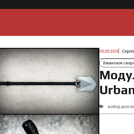
05.05.2015
Серге
Бивачное сна
Моду
Urban
набор для 