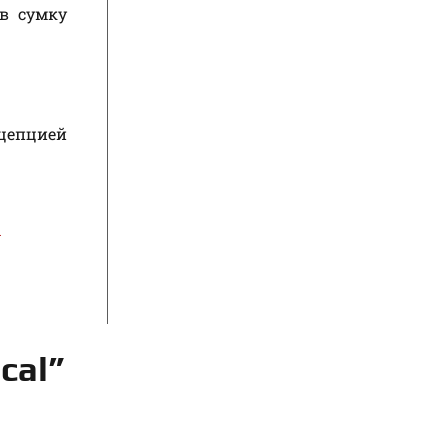
в сумку
цепцией
1
cal”