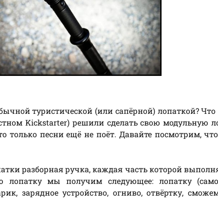
обычной туристической (или сапёрной) лопаткой? Что
стном Kickstarter) решили сделать свою модульную л
о только песни ещё не поёт. Давайте посмотрим, чт
опатки разборная ручка, каждая часть которой выполн
ю лопатку мы получим следующее: лопатку (само 
рик, зарядное устройство, огниво, отвёртку, сможе