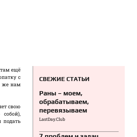
 там ещё
опатку с
СВЕЖИЕ СТАТЬИ
о же нам
Раны – моем,
обрабатываем,
яет свою
перевязываем⁠⁠
собой),
LastDay.Club
м подать
7 проблем и задач