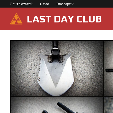
Перейти
Лента статей
О нас
Глоссарий
к
содержимому
LAST DAY CLUB