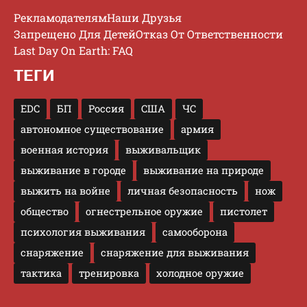
Рекламодателям
Наши Друзья
Запрещено Для Детей
Отказ От Ответственности
Last Day On Earth: FAQ
ТЕГИ
EDC
БП
Россия
США
ЧС
автономное существование
армия
военная история
выживальщик
выживание в городе
выживание на природе
выжить на войне
личная безопасность
нож
общество
огнестрельное оружие
пистолет
психология выживания
самооборона
снаряжение
снаряжение для выживания
тактика
тренировка
холодное оружие