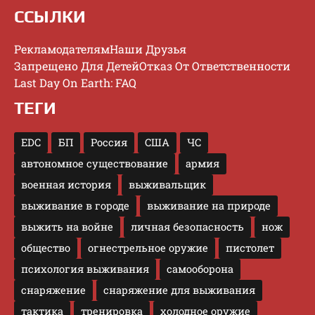
ССЫЛКИ
Рекламодателям
Наши Друзья
Запрещено Для Детей
Отказ От Ответственности
Last Day On Earth: FAQ
ТЕГИ
EDC
БП
Россия
США
ЧС
автономное существование
армия
военная история
выживальщик
выживание в городе
выживание на природе
выжить на войне
личная безопасность
нож
общество
огнестрельное оружие
пистолет
психология выживания
самооборона
снаряжение
снаряжение для выживания
тактика
тренировка
холодное оружие