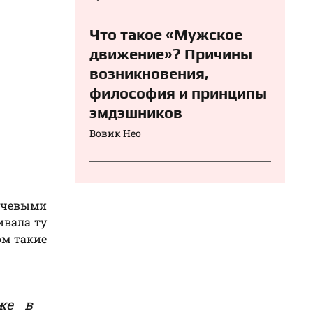
Что такое «Мужское
движение»? Причины
возникновения,
философия и принципы
эмдэшников
Вовик Нео
ючевыми
ивала ту
ом такие
же в