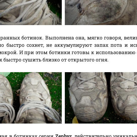
бранных ботинок. Выполнена она, мягко говоря, вели
но быстро сохнет, не аккумулируют запах пота и и
окрой. И при этом ботинки готовы к использованию 
х быстро сушить близко от открытого огня.
мая в ботинках серии
Zephyr
, действительно уникальн