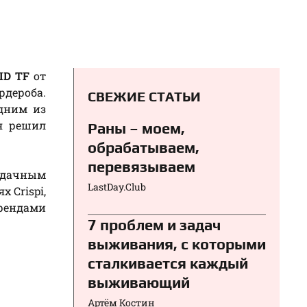
ID TF
от
рдероба.
СВЕЖИЕ СТАТЬИ
одним из
 я решил
Раны – моем,
обрабатываем,
перевязываем⁠⁠
удачным
LastDay.Club
 Crispi,
брендами
7 проблем и задач
выживания, с которыми
сталкивается каждый
выживающий
Артём Костин