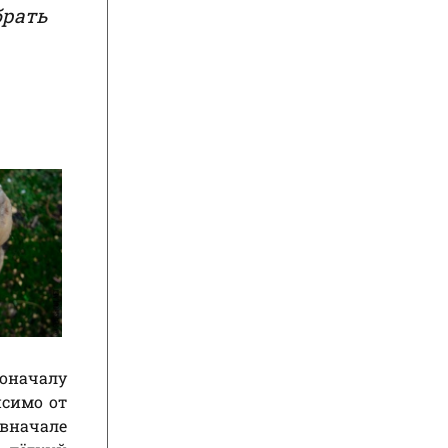
брать
оначалу
исимо от
вначале