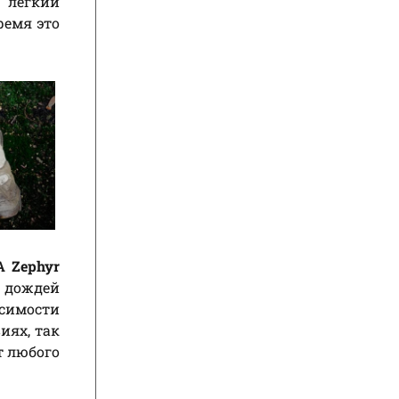
 лёгкий
ремя это
 Zephyr
 дождей
исимости
иях, так
т любого