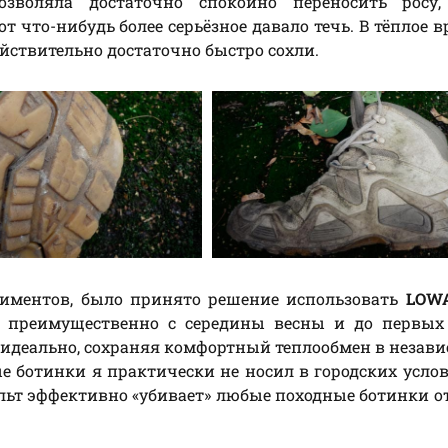
озволяла достаточно спокойно переносить росу,
 что-нибудь более серьёзное давало течь. В тёплое в
йствительно достаточно быстро сохли.
риментов, было принято решение использовать
LOWA
о, преимущественно с середины весны и до первых
о идеально, сохраняя комфортный теплообмен в незав
ые ботинки я практически не носил в городских услов
льт эффективно «убивает» любые походные ботинки о