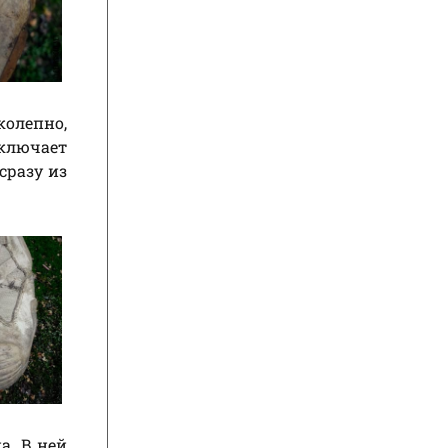
колепно,
сключает
сразу из
а. В ней