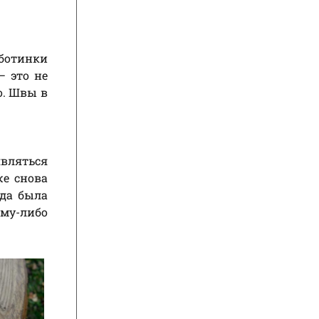
 ботинки
— это не
о. Швы в
являться
же снова
ода была
му-либо