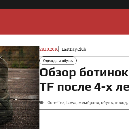
28.10.2016
LastDay.Club
Одежда и обувь
Обзор ботинок
TF после 4-х л
Gore-Tex
,
Lowa
,
мембрана
,
обувь
,
поход
,