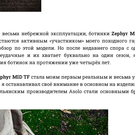
к
весьма небрежной эксплуатации, ботинки
Zephyr M
таются активным «участником» моего походного га
обзор по этой модели. Но после недавнего спора с 
неудачные и их хватает буквально на один сезон,
ия ботинок на протяжении уже четырёх лет.
ephyr MID TF
стала моим первым реальным и весьма 
го я останавливал своё внимание в основном на изделиях
альянским производителем Asolo стали основными 