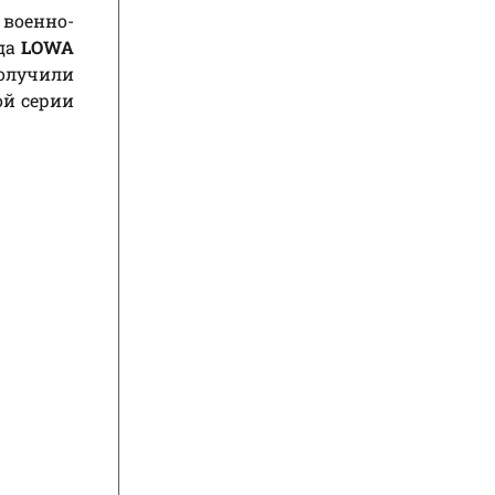
военно-
ода
LOWA
олучили
ой серии