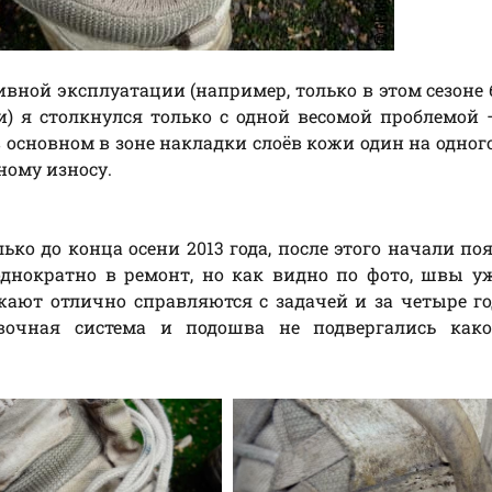
сивной эксплуатации (например, только в этом сезоне
) я столкнулся только с одной весомой проблемой 
в основном в зоне накладки слоёв кожи один на одног
ному износу.
о до конца осени 2013 года, после этого начали по
днократно в ремонт, но как видно по фото, швы у
жают отлично справляются с задачей и за четыре г
овочная система и подошва не подвергались како