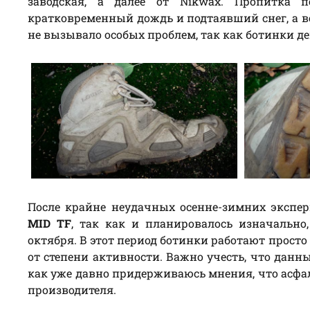
заводская, а далее от Nikwax. Пропитка п
кратковременный дождь и подтаявший снег, а вот
не вызывало особых проблем, так как ботинки де
После крайне неудачных осенне-зимних экспе
MID TF
, так как и планировалось изначальн
октября. В этот период ботинки работают прост
от степени активности. Важно учесть, что данн
как уже давно придерживаюсь мнения, что асфа
производителя.