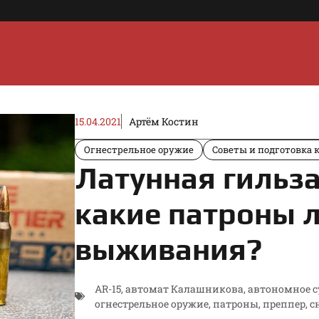
15.04.2021
Артём Костин
Огнестрельное оружие
Советы и подготовка 
Латунная гильза
какие патроны 
выживания?
AR-15
,
автомат Калашникова
,
автономное 
огнестрельное оружие
,
патроны
,
преппер
,
с