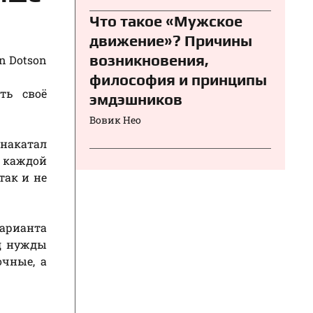
Что такое «Мужское
движение»? Причины
возникновения,
n Dotson
философия и принципы
ть своё
эмдэшников
Вовик Нео
 накатал
д каждой
так и не
варианта
од нужды
чные, а