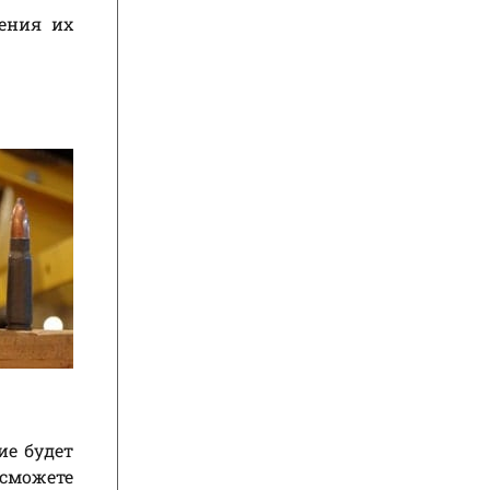
ения их
ы
ие будет
 сможете