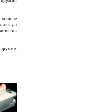
у оружия
наковое
лять до
ается на
 оружие.