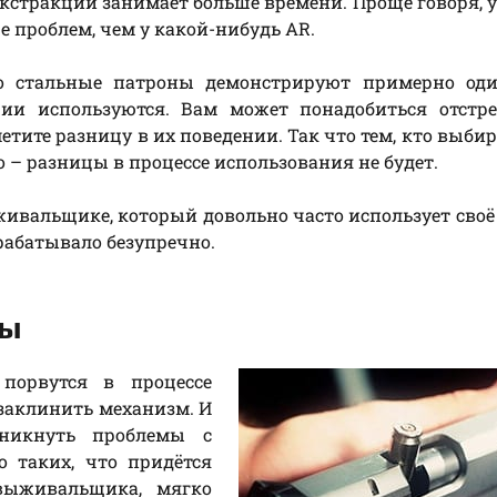
 экстракции занимает больше времени. Проще говоря, 
е проблем, чем у какой-нибудь AR.
то стальные патроны демонстрируют примерно оди
жии используются. Вам может понадобиться отстре
тите разницу в их поведении. Так что тем, кто выбир
о – разницы в процессе использования не будет.
ивальщике, который довольно часто использует своё
рабатывало безупречно.
зы
порвутся в процессе
 заклинить механизм. И
зникнуть проблемы с
о таких, что придётся
выживальщика, мягко