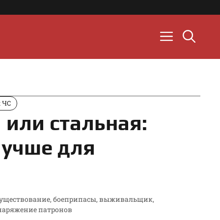
к ЧС
 или стальная:
лучше для
существование
,
боеприпасы
,
выживальщик
,
наряжение патронов