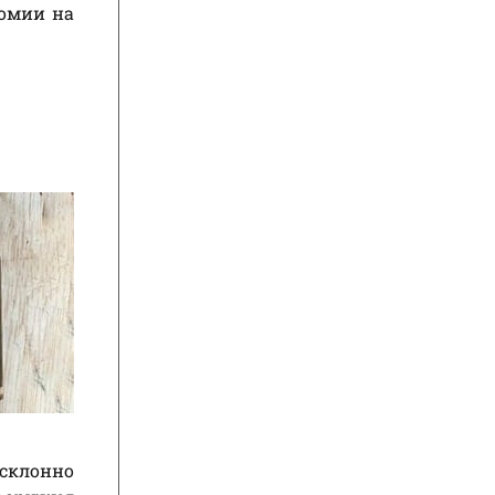
номии на
 склонно