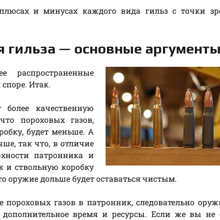
плюсах и минусах каждого вида гильз с точки зр
я гильза — основные аргумент
ее распространенные
споре. Итак.
т более качественную
что пороховых газов,
обку, будет меньше. А
чше, так что, в отличие
рхности патронника и
к и ствольную коробку
то оружие дольше будет оставаться чистым.
е пороховых газов в патронник, следовательно оруж
т дополнительное время и ресурсы. Если же вы не