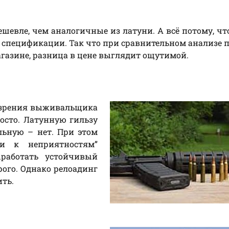
дешевле, чем аналогичные из латуни. А всё потому, чт
 спецификации. Так что при сравнительном анализе 
агазине, разница в цене выглядит ощутимой.
и зрения выживальщика
росто. Латунную гильзу
льную – нет. При этом
и к неприятностям”
ыработать устойчивый
рого. Однако релоадинг
ть.