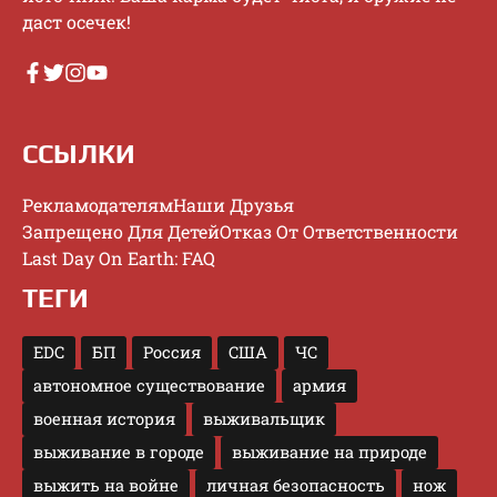
дacт oceчeк!
ССЫЛКИ
Рекламодателям
Наши Друзья
Запрещено Для Детей
Отказ От Ответственности
Last Day On Earth: FAQ
ТЕГИ
EDC
БП
Россия
США
ЧС
автономное существование
армия
военная история
выживальщик
выживание в городе
выживание на природе
выжить на войне
личная безопасность
нож