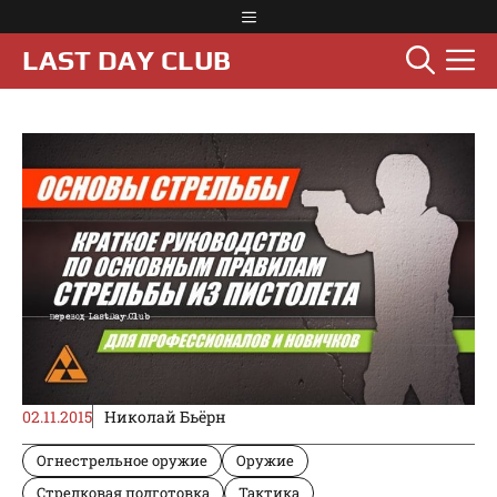
Перейти
Меню
к
М
LAST DAY CLUB
содержимому
02.11.2015
Николай Бьёрн
Огнестрельное оружие
Оружие
Стрелковая подготовка
Тактика