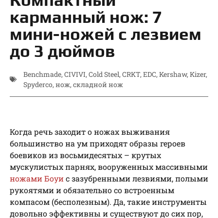
карманный нож: 7
мини-ножей c лезвием
до 3 дюймов
Benchmade
,
CIVIVI
,
Cold Steel
,
CRKT
,
EDC
,
Kershaw
,
Kizer
,
Spyderco
,
нож
,
складной нож
Когда речь заходит о ножах выживания
большинство на ум приходят образы героев
боевиков из восьмидесятых – крутых
мускулистых парнях, вооруженных массивными
ножами Боуи
с зазубренными лезвиями, полыми
рукоятями и обязательно со встроенным
компасом (бесполезным). Да, такие инструменты
довольно эффективны и существуют до сих пор,