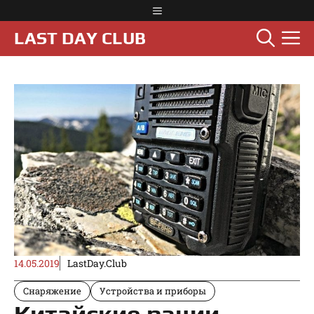
Перейти
Меню
к
М
LAST DAY CLUB
содержимому
14.05.2019
LastDay.Club
Снаряжение
Устройства и приборы
Китайские рации