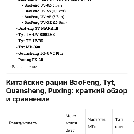
BaoFeng UV-82 (5 Ватт)
BaoFeng UV-5S (10 Ватт)
BaoFeng UV-9R (8 Ватт)
BaoFeng UV-XR (10 Ватт)
BaoFeng GT MARK III
Tyt TH-UV 8000D/E
Tyt TH-UV3R
Tyt MD-398
Quansheng TG-UV2 Plus
Puxing PX-2R
В завершение
Китайские рации BaoFeng, Tyt,
Quansheng, Puxing: краткий обзор
и сравнение
Макс.
Частоты,
Тип
Бренд/модель
мощн.
МГц
сигн
Ватт