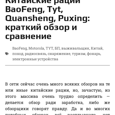
BaoFeng, Tyt,
Quansheng, Puxing:
краткий обзор и
сравнение
BaoFeng
,
Motorola
,
TYT
,
БП
,
выживальщик
,
Китай
,
поход
,
радиосвязь
,
снаряжение
,
туризм
,
фонарь
,
электронные устройства
В сети сейчас очень много всяких обзоров на те
или иные китайские рации, но, зачастую, из
этого массива очень трудно определить —
делается обзор ради заработка, либо же
обзорщики говорят правду. Да и во многих
подобных обзорах всё расплывчато, нет