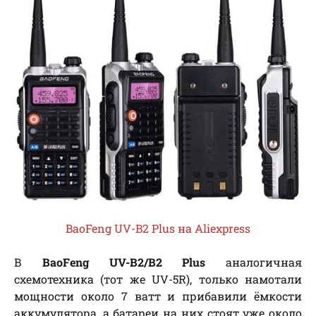
BaoFeng UV-B2 Plus на Aliexpress
В
BaoFeng UV-B2/B2 Plus
аналогичная
схемотехника (тот же UV-5R), только намотали
мощности около 7 ватт и прибавили ёмкости
аккумулятора, а батареи на них стоят уже около