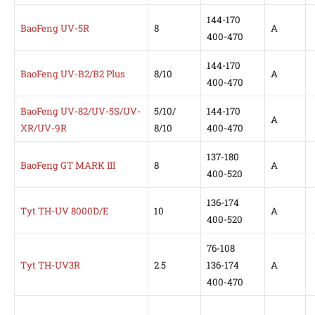
144-170
BaoFeng UV-5R
8
А
400-470
144-170
BaoFeng UV-B2/B2 Plus
8/10
А
400-470
BaoFeng UV-82/UV-5S/UV-
5/10/
144-170
А
XR/UV-9R
8/10
400-470
137-180
BaoFeng GT MARK III
8
А
400-520
136-174
Tyt TH-UV 8000D/E
10
А
400-520
76-108
Tyt TH-UV3R
2.5
136-174
А
400-470