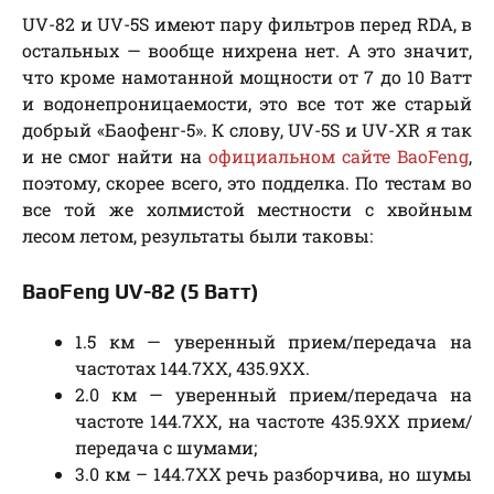
UV-82 и UV-5S имеют пару фильтров перед RDA, в
остальных — вообще нихрена нет. А это значит,
что кроме намотанной мощности от 7 до 10 Ватт
и водонепроницаемости, это все тот же старый
добрый «Баофенг-5». К слову, UV-5S и UV-XR я так
и не смог найти на
официальном сайте BaoFeng
,
поэтому, скорее всего, это подделка. По тестам во
все той же холмистой местности с хвойным
лесом летом, результаты были таковы:
BaoFeng UV-82 (5 Ватт)
1.5 км — уверенный прием/передача на
частотах 144.7ХХ, 435.9ХХ.
2.0 км — уверенный прием/передача на
частоте 144.7ХХ, на частоте 435.9ХХ прием/
передача с шумами;
3.0 км – 144.7ХХ речь разборчива, но шумы