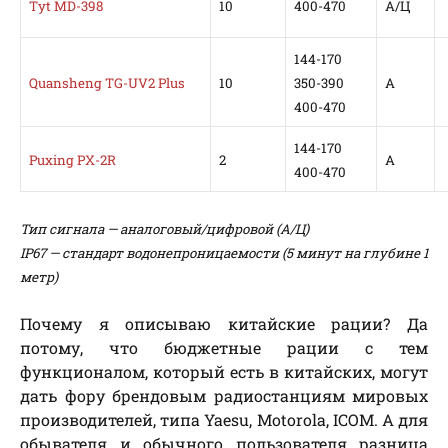
Tyt MD-398
10
400-470
А/Ц
144-170
Quansheng TG-UV2 Plus
10
350-390
А
400-470
144-170
Puxing PX-2R
2
А
400-470
Тип сигнала — аналоговый/цифровой (А/Ц)
IP67 — стандарт водонепроницаемости (5 минут на глубине 1
метр)
Почему я описываю китайские рации? Да
потому, что бюджетные рации с тем
функционалом, который есть в китайских, могут
дать фору брендовым радиостанциям мировых
производителей, типа Yaesu, Motorola, ICOM. А для
обывателя и обычного пользователя разница