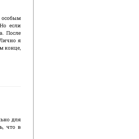
особым
Но если
а. После
 Лично я
м конце,
льно для
ь, что в