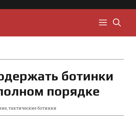
содержать ботинки
 полном порядке
ние
,
тактические ботинки