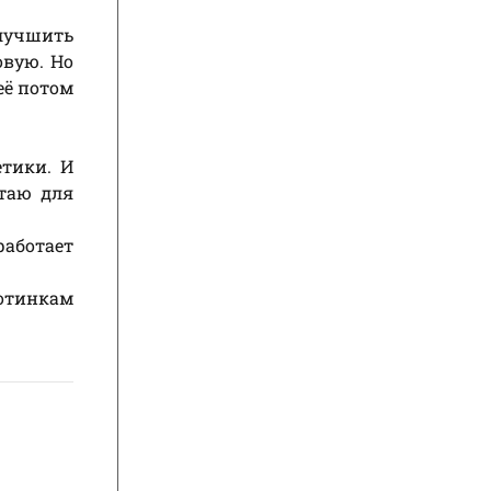
лучшить
овую. Но
её потом
етики. И
таю для
работает
отинкам