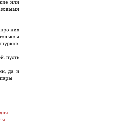
зкие или
азовыми
 про них
только я
шнурков.
й, пусть
и, да и
 пары.
 для
ты