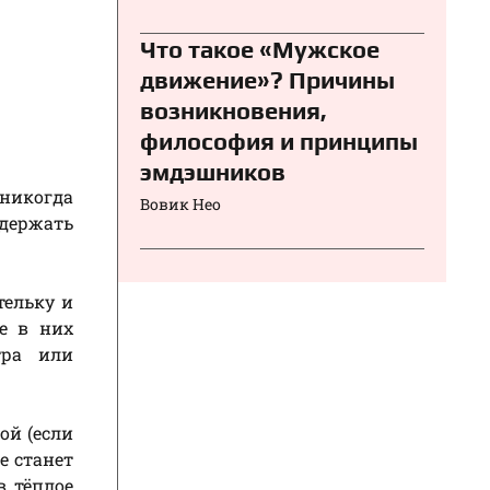
Что такое «Мужское
движение»? Причины
возникновения,
философия и принципы
эмдэшников
 никогда
Вовик Нео
 держать
тельку и
е в них
тра или
ой (если
е станет
 тёплое