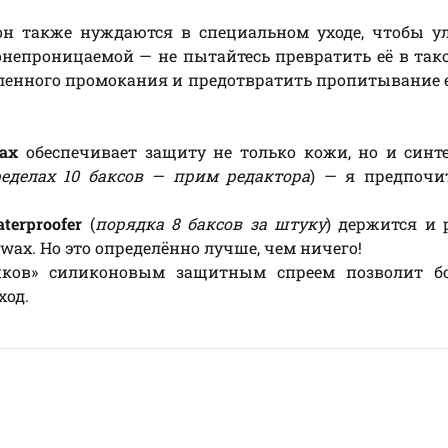
он также нуждаются в специальном уходе, чтобы у
онепроницаемой — не пытайтесь превратить её в так
ленного промокания и предотвратить пропитывание 
ax
обеспечивает защиту не только кожи, но и синт
еделах 10 баксов — прим редактора
) — я предпочи
terproofer
(
порядка 8 баксов за штуку
) держится и 
kwax. Но это определённо лучше, чем ничего!
иков» силиконовым защитным спреем позволит б
ход.