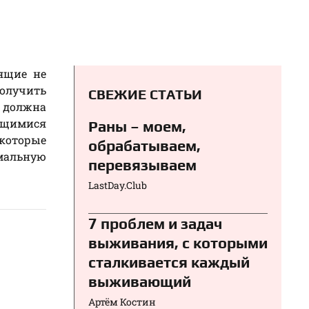
оящие не
получить
СВЕЖИЕ СТАТЬИ
, должна
ающимися
Раны – моем,
 которые
обрабатываем,
мальную
перевязываем⁠⁠
LastDay.Club
7 проблем и задач
выживания, с которыми
сталкивается каждый
выживающий
Артём Костин