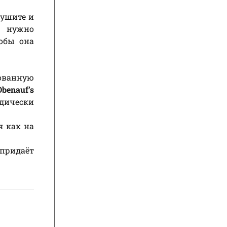
сушите и
у нужно
тобы она
рованную
Obenauf’s
одически
я как на
 придаёт