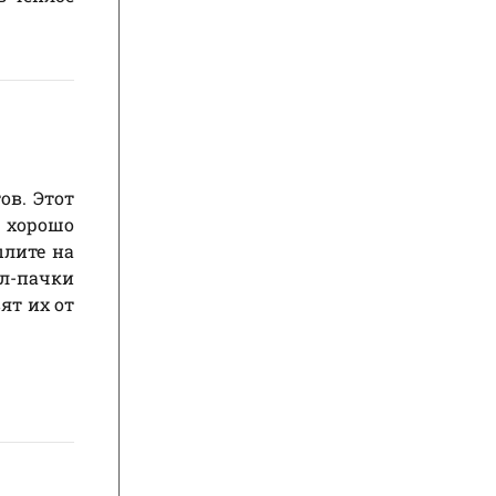
ов. Этот
о хорошо
ылите на
л-пачки
ят их от