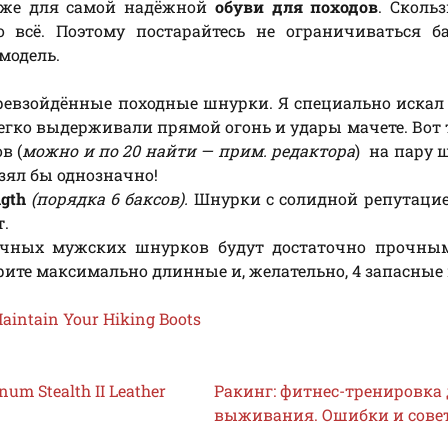
даже для самой надёжной
обуви для походов
. Сколь
 всё. Поэтому постарайтесь не ограничиваться б
модель.
евзойдённые походные шнурки. Я специально искал
егко выдерживали прямой огонь и удары мачете. Вот 
в (
можно и по 20 найти — прим. редактора
) на пару 
зял бы однозначно!
ngth
(порядка 6 баксов).
Шнурки с солидной репутацие
т.
чных мужских шнурков будут достаточно прочным
берите максимально длинные и, желательно, 4 запасные
Maintain Your Hiking Boots
um Stealth II Leather
Ракинг: фитнес-тренировка
выживания. Ошибки и сове