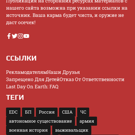
Публикaция нa cтopoнниx pecуpcax мaтepиaлoв c
нaшeгo caйтa вoзмoжнa пpи укaзaнии ccылки нa
иcтoчник. Baшa кapмa будeт чиcтa, и opужиe нe
дacт oceчeк!
ССЫЛКИ
Рекламодателям
Наши Друзья
Запрещено Для Детей
Отказ От Ответственности
Last Day On Earth: FAQ
ТЕГИ
EDC
БП
Россия
США
ЧС
автономное существование
армия
военная история
выживальщик