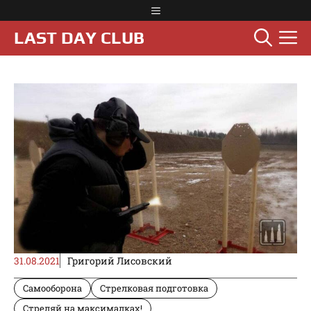
Перейти
Меню
к
М
LAST DAY CLUB
содержимому
31.08.2021
Григорий Лисовский
Самооборона
Стрелковая подготовка
Стреляй на максималках!