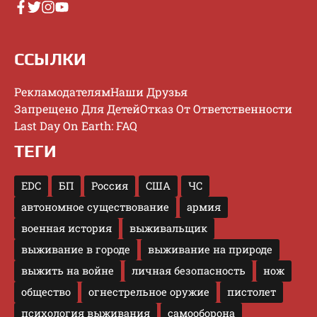
ССЫЛКИ
Рекламодателям
Наши Друзья
Запрещено Для Детей
Отказ От Ответственности
Last Day On Earth: FAQ
ТЕГИ
EDC
БП
Россия
США
ЧС
автономное существование
армия
военная история
выживальщик
выживание в городе
выживание на природе
выжить на войне
личная безопасность
нож
общество
огнестрельное оружие
пистолет
психология выживания
самооборона