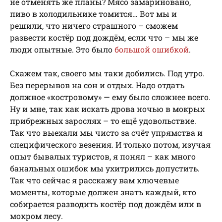
не отменять же планы? Мясо замариновано,
пиво в холодильнике томится… Вот мы и
решили, что ничего страшного – сможем
развести костёр под дождём, если что – мы же
люди опытные. Это было
большой ошибкой
.
Скажем так, своего мы таки добились. Под утро.
Без перерывов на сон и отдых. Надо отдать
должное «костровому» — ему было сложнее всего.
Ну и мне, так как искать дрова ночью в мокрых
прибрежных зарослях – то ещё удовольствие.
Так что выехали мы чисто за счёт упрямства и
специфического везения. И только потом, изучая
опыт бывалых туристов, я понял – как много
банальных ошибок мы ухитрились допустить.
Так что сейчас я расскажу вам ключевые
моменты, которые должен знать каждый, кто
собирается разводить костёр под дождём или в
мокром лесу.