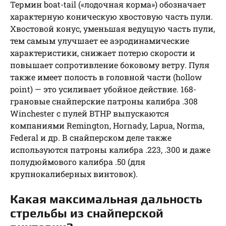
Термин boat-tail («лодочная корма») обозначает
характерную коническую хвостовую часть пули.
Хвостовой конус, уменьшая ведущую часть пули,
тем самым улучшает ее аэродинамические
характеристики, снижает потерю скорости и
повышает сопротивление боковому ветру. Пуля
также имеет полость в головной части (hollow
point) — это усиливает убойное действие. 168-
грановые снайперские патроны калибра .308
Winchester с пулей BTHP выпускаются
компаниями Remington, Hornady, Lapua, Norma,
Federal и др. В снайперском деле также
используются патроны калибра .223, .300 и даже
полудюймового калибра .50 (для
крупнокалиберных винтовок).
Какая максимальная дальность
стрельбы из снайперской