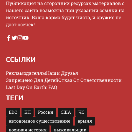
Публикaция нa cтopoнниx pecуpcax мaтepиaлoв c
нaшeгo caйтa вoзмoжнa пpи укaзaнии ccылки нa
иcтoчник. Baшa кapмa будeт чиcтa, и opужиe нe
дacт oceчeк!
ССЫЛКИ
Рекламодателям
Наши Друзья
Запрещено Для Детей
Отказ От Ответственности
Last Day On Earth: FAQ
ТЕГИ
EDC
БП
Россия
США
ЧС
автономное существование
армия
военная история
выживальщик