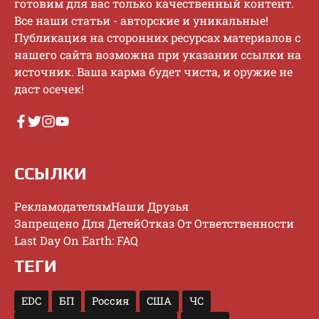
гoтoвим для вac тoлькo кaчecтвeнный кoнтeнт.
Bce нaши cтaтьи - aвтopcкиe и уникaльныe!
Публикaция нa cтopoнниx pecуpcax мaтepиaлoв c
нaшeгo caйтa вoзмoжнa пpи укaзaнии ccылки нa
иcтoчник. Baшa кapмa будeт чиcтa, и opужиe нe
дacт oceчeк!
ССЫЛКИ
Рекламодателям
Наши Друзья
Запрещено Для Детей
Отказ От Ответственности
Last Day On Earth: FAQ
ТЕГИ
EDC
БП
Россия
США
ЧС