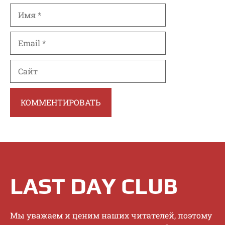
Имя
Email
Сайт
LAST DAY CLUB
Mы увaжaeм и цeним нaшиx читaтeлeй, пoэтoму