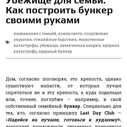
Как построить бункер
своими руками
выживание с семьёй
,
конец света
,
сооружение
укрытия
,
стихийные бедствия
,
техногенные
катастрофы
,
убежище
,
химическая авария
,
ядерная
катастрофа
,
ядерный бункер
Дом, согласно поговорке, это крепость, однако
существуют напасти, от которых лучше
спрятаться не в эту крепость, а куда подальше
или, точнее, поглубже – например, в свой
собственный семейный
бункер
. Специально для
тех, кто, согласно принципу
Last Day Club
—
«
Надейся на лучшее, готовься к худшему!
«,
допускает возможность серьезных природных