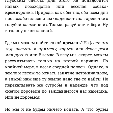
глубоким снегом. Для этого не понадобится
навык лозоходства или весёлая собака-
кремне
ройка. Природа, как обычно, обо всём для
нас позаботилась и выкладывает «на тарелочке с
голубой каёмочкой». Только разуй очи и бери. Ну
и голову не выключай.
Где мы можем найти такой
кремень
? На (
если это
ж.д. насыпь, к примеру, карьер или берег реки
или ручья
), или В земле. В лесу мы, скорее, можем
рассчитывать только на второй вариант. По
крайней мере, в лесах средней полосы. Однако, в
земле и летом-то искать занятие нетривиальное,
а зимой нам еще ту землю надо где-то найти. Не
перекапывать же сугробы в надежде, что под
снегом дороемся до заждавшегося нас камешка.
Или не дороемся.
Но мы и не будем ничего копать. А что будем