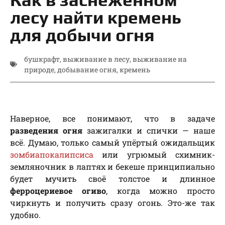
лесу найти кремень
для добычи огня
бушкрафт
,
выживание в лесу
,
выживание на
природе
,
добывание огня
,
кремень
Наверное, все понимают, что в задаче
разведения огня
зажигалки и спички — наше
всё. Думаю, только самый упёртый ожидальщик
зомбиапокалипсиса
или угрюмый схимник-
земляночник в лаптях и бекеше принципиально
будет мучить своё толстое и длинное
ферроцериевое огиво
, когда можно просто
чиркнуть и получить сразу огонь. Это-же так
удобно.