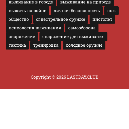
выживание в городе
выживание на природе
выжить на войне
личная безопасность
нож
общество
огнестрельное оружие
пистолет
психология выживания
самооборона
снаряжение
снаряжение для выживания
тактика
тренировка
холодное оружие
Copyright © 2026 LASTDAY.CLUB