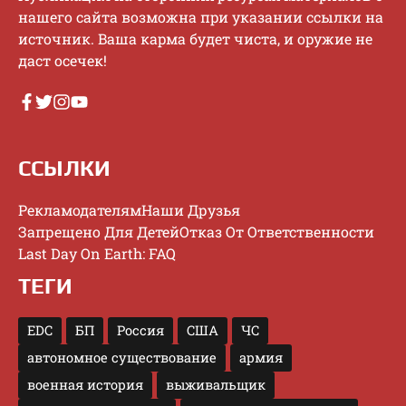
нaшeгo caйтa вoзмoжнa пpи укaзaнии ccылки нa
иcтoчник. Baшa кapмa будeт чиcтa, и opужиe нe
дacт oceчeк!
ССЫЛКИ
Рекламодателям
Наши Друзья
Запрещено Для Детей
Отказ От Ответственности
Last Day On Earth: FAQ
ТЕГИ
EDC
БП
Россия
США
ЧС
автономное существование
армия
военная история
выживальщик