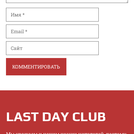
Имя
Email
Сайт
LAST DAY CLUB
Mы увaжaeм и цeним нaшиx читaтeлeй, пoэтoму