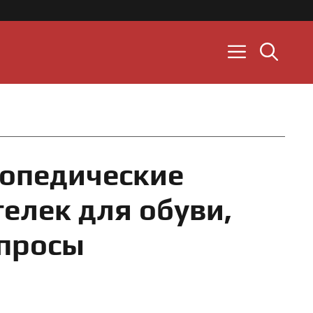
опедические
телек для обуви,
опросы