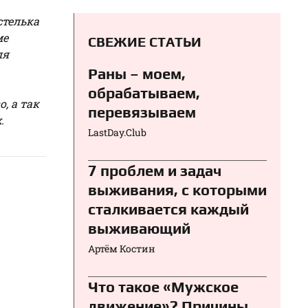
стелька
ме
СВЕЖИЕ СТАТЬИ
ля
Раны – моем,
обрабатываем,
, а так
перевязываем⁠⁠
.
LastDay.Club
7 проблем и задач
выживания, с которыми
сталкивается каждый
выживающий
Артём Костин
Что такое «Мужское
движение»? Причины