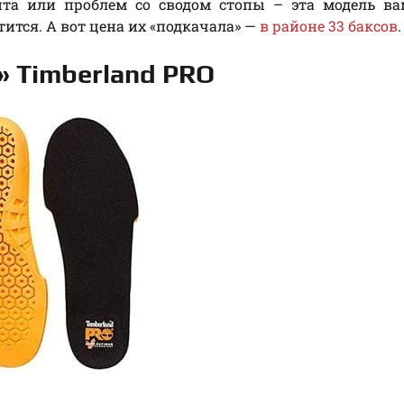
цита или проблем со сводом стопы – эта модель в
тится. А вот цена их «подкачала» —
в районе 33 баксов
.
г» Timberland PRO