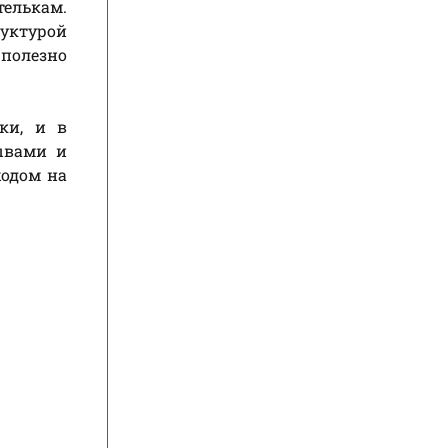
елькам.
уктурой
 полезно
ки, и в
зывами и
ходом на