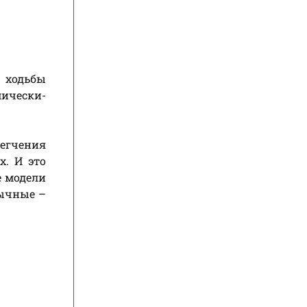
 ходьбы
мически-
легчения
х. И это
е модели
бычные –