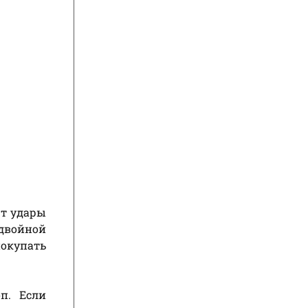
ют удары
 двойной
покупать
п. Если