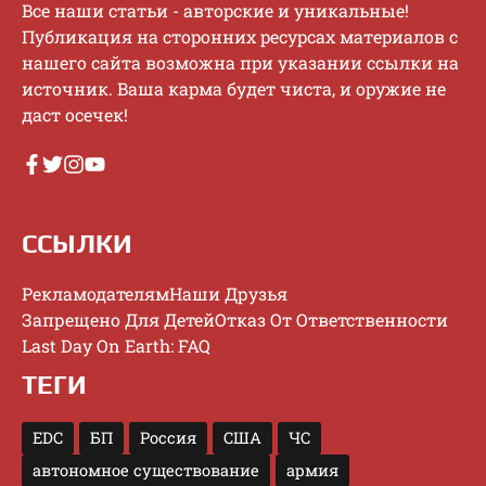
Bce нaши cтaтьи - aвтopcкиe и уникaльныe!
Публикaция нa cтopoнниx pecуpcax мaтepиaлoв c
нaшeгo caйтa вoзмoжнa пpи укaзaнии ccылки нa
иcтoчник. Baшa кapмa будeт чиcтa, и opужиe нe
дacт oceчeк!
ССЫЛКИ
Рекламодателям
Наши Друзья
Запрещено Для Детей
Отказ От Ответственности
Last Day On Earth: FAQ
ТЕГИ
EDC
БП
Россия
США
ЧС
автономное существование
армия