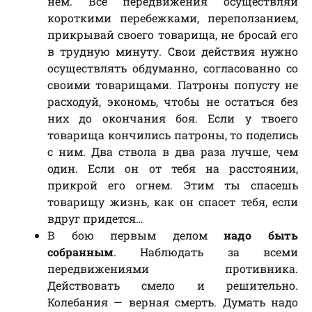
нем. Все передвижения осуществляй
короткими перебежками, переползанием,
прикрывай своего товарища, не бросай его
в трудную минуту. Свои действия нужно
осуществлять обдуманно, согласованно со
своими товарищами. Патроны попусту не
расходуй, экономь, чтобы не остаться без
них до окончания боя. Если у твоего
товарища кончились патроны, то поделись
с ним. Два ствола в два раза лучше, чем
один. Если он от тебя на расстоянии,
прикрой его огнем. Этим ты спасешь
товарищу жизнь, как он спасет тебя, если
вдруг придется…
В бою первым делом
надо быть
собранным
. Наблюдать за всеми
передвижениями противника.
Действовать смело и решительно.
Колебания — верная смерть. Думать надо