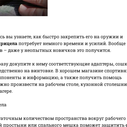
десь вы узнаете, как быстро закрепить его на оружии и
прицела
потребует немного времени и усилий. Вообще 
ов – даже у неопытных новичков это получится.
сразу докупите к нему соответствующие адаптеры, сош
едственно на винтовке. В хорошем магазине спортив
мпоненты и информацию, а также получить помощь
но произвести на рабочем столе, кухонной столешниц
агере.
ела
таточным количеством пространства вокруг рабочего
рой простыни или спального мешка поможет защитить