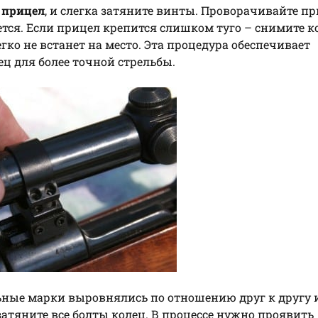
 прицел
, и слегка затяните винты. Проворачивайте п
уется. Если прицел крепится слишком туго – снимите к
гко не встанет на место. Эта процедура обеспечивает
ц для более точной стрельбы.
ьные марки выровнялись по отношению друг к другу 
атяните все болты колец. В процессе нужно проявить