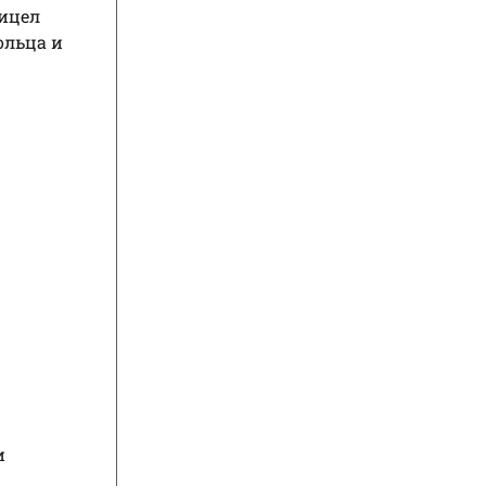
рицел
ольца и
и