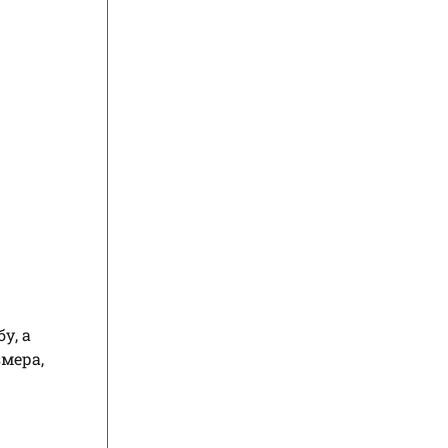
у, а
мера,