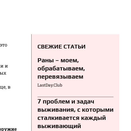
это
СВЕЖИЕ СТАТЬИ
Раны – моем,
ки и
обрабатываем,
ных
перевязываем⁠⁠
LastDay.Club
е, в
7 проблем и задач
выживания, с которыми
сталкивается каждый
выживающий
оружие