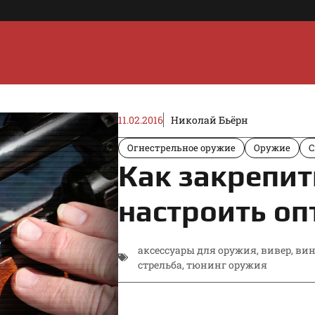
11.02.2016
Николай Бьёрн
Огнестрельное оружие
Оружие
С
Как закрепит
настроить оп
аксессуары для оружия
,
вивер
,
вин
стрельба
,
тюнинг оружия