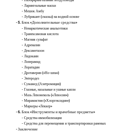
Ларингеальные маски
Мешок Амбу
Лубрикант (смазка) на водной основе
5. Блок «Дополнительные средства»
Ненаркотические анальгетики
Транексамовая кислота
Магния сульфат
Адреналин
Дексаметазон
Лидокаин
Лоперамид
Лоратадин
Дротаверин («Но-шпа»)
Энтеродез
Сумамед (Азитромицин)
Глазные, назальные и ушные капли
Мазь Левомеколь («Левосин»)
Мирамистин («Хлоргексидин»)
Маркеры «Леккер»
6. Блок «Инструменты и врачебные предметы»
Средства иммобилизации
Средства для перемещения и транспортировки раненых
Заключение