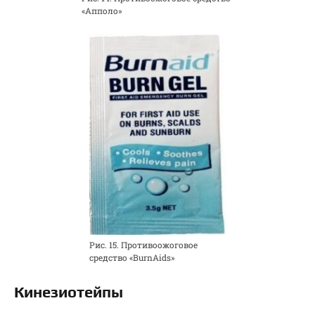
«Апполо»
Рис. 15. Противоожоговое
средство «BurnAids»
Кинезиотейпы