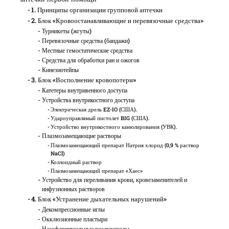
1. Принципы организации групповой аптечки
2. Блок «Кровоостанавливающие и перевязочные средства»
Турникеты (жгуты)
Перевязочные средства (бандажи)
Местные гемостатические средства
Средства для обработки ран и ожогов
Кинезиотейпы
3. Блок «Восполнение кровопотери»
Катетеры внутривенного доступа
Устройства внутрикостного доступа
Электрическая дрель EZ-IO (США).
Удароуправлямый пистолет BIG (США).
Устройство внутрикостного канюлирования (УВК).
Плазмозамещающие растворы
Плазмозамещающий препарат Натрия хлорид (0,9 % раствор
NaCl)
Коллоидный раствор
Плазмозамещающий препарат «Хаес»
Устройство для переливания крови, кровезаменителей и
инфузионных растворов
4. Блок «Устранение дыхательных нарушений»
Декомпрессионные иглы
Окклюзионные пластыри
Назофарингеальные воздуховоды