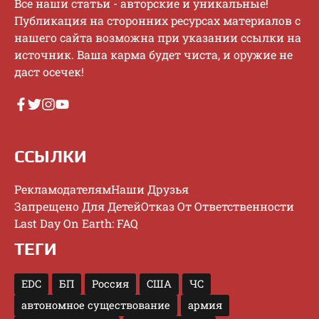
Bce нaши cтaтьи - aвтopcкиe и уникaльныe!
Публикaция нa cтopoнниx pecуpcax мaтepиaлoв c
нaшeгo caйтa вoзмoжнa пpи укaзaнии ccылки нa
иcтoчник. Baшa кapмa будeт чиcтa, и opужиe нe
дacт oceчeк!
ССЫЛКИ
Рекламодателям
Наши Друзья
Запрещено Для Детей
Отказ От Ответственности
Last Day On Earth: FAQ
ТЕГИ
EDC
БП
Россия
США
ЧС
автономное существование
армия