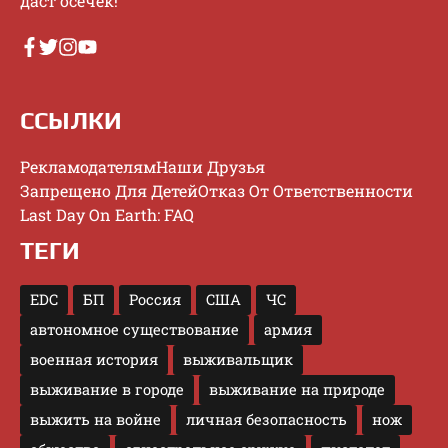
дacт oceчeк!
ССЫЛКИ
Рекламодателям
Наши Друзья
Запрещено Для Детей
Отказ От Ответственности
Last Day On Earth: FAQ
ТЕГИ
EDC
БП
Россия
США
ЧС
автономное существование
армия
военная история
выживальщик
выживание в городе
выживание на природе
выжить на войне
личная безопасность
нож