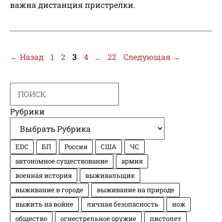
важна дистанция пристрелки.
Страница
Страница
Страница
Страница
Страница
←
Назад
1
2
3
4
…
22
Следующая
→
Search
Рубрики
EDC
БП
Россия
США
ЧС
автономное существование
армия
военная история
выживальщик
выживание в городе
выживание на природе
выжить на войне
личная безопасность
нож
общество
огнестрельное оружие
пистолет