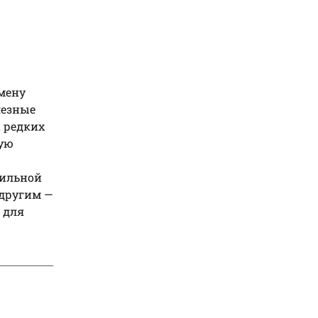
смену
лезные
а редких
шую
бильной
 другим —
 для