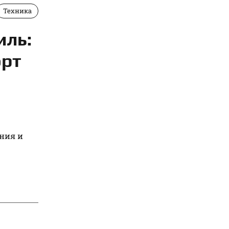
Техника
иль:
орт
ния и