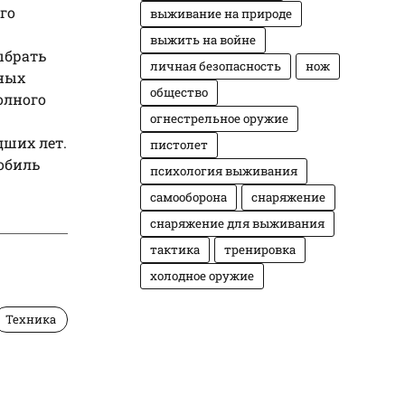
го
выживание на природе
выжить на войне
ыбрать
личная безопасность
нож
ных
общество
олного
огнестрельное оружие
дших лет.
пистолет
мобиль
психология выживания
самооборона
снаряжение
снаряжение для выживания
тактика
тренировка
холодное оружие
Техника