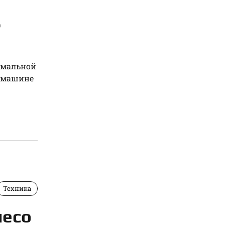
ь
емальной
в машине
Техника
лесо