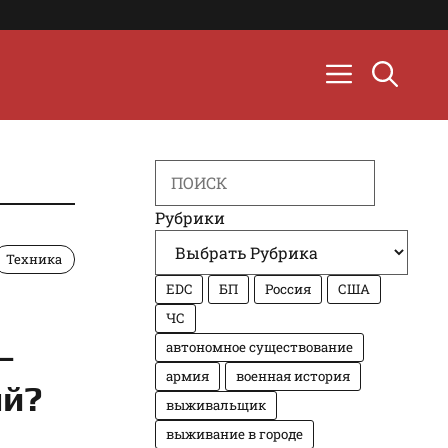
Search
Рубрики
Техника
EDC
БП
Россия
США
ЧС
—
автономное существование
армия
военная история
ый?
выживальщик
выживание в городе