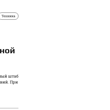
Техника
жной
мый штаб
твий. При