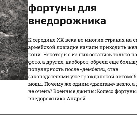
фортуны для
внедорожника
К середине XX века во многих странах на 
армейской лошадке начали приходить же
кони. Некоторые из них остались только н
фото, а другие, наоборот, обрели ещё боль
популярность после «дембеля», став
законодателями уже гражданской автомо
моды. Почему же одним «джипам» везло, а
не очень? Военные джипы: Колесо фортуны
внедорожника Андрей ...