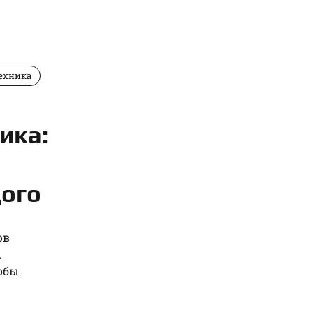
ехника
ика:
ого
ов
.
обы