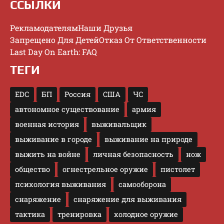
ССЫЛКИ
Рекламодателям
Наши Друзья
Запрещено Для Детей
Отказ От Ответственности
Last Day On Earth: FAQ
ТЕГИ
EDC
БП
Россия
США
ЧС
автономное существование
армия
военная история
выживальщик
выживание в городе
выживание на природе
выжить на войне
личная безопасность
нож
общество
огнестрельное оружие
пистолет
психология выживания
самооборона
снаряжение
снаряжение для выживания
тактика
тренировка
холодное оружие