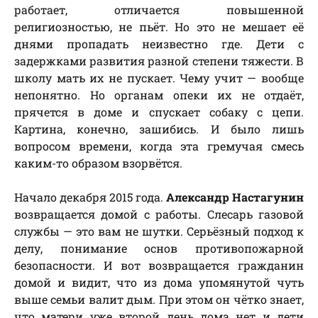
работает, отличается повышенной
религиозностью, не пьёт. Но это не мешает её
днями пропадать неизвестно где. Дети с
задержками развития разной степени тяжести. В
школу мать их не пускает. Чему учит — вообще
непонятно. Но органам опеки их не отдаёт,
прячется в доме и спускает собаку с цепи.
Картина, конечно, зашибись. И было лишь
вопросом времени, когда эта гремучая смесь
каким-то образом взорвётся.
Начало декабря 2015 года.
Александр Настагунин
возвращается домой с работы. Слесарь газовой
службы — это вам не шутки. Серьёзный подход к
делу, понимание основ противопожарной
безопасности. И вот возвращается гражданин
домой и видит, что из дома упомянутой чуть
выше семьи валит дым. При этом он чётко знает,
что матери уже второй день дома нет и дети