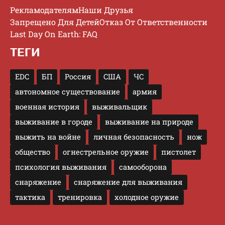
Рекламодателям
Наши Друзья
Запрещено Для Детей
Отказ От Ответственности
Last Day On Earth: FAQ
ТЕГИ
EDC
БП
Россия
США
ЧС
автономное существование
армия
военная история
выживальщик
выживание в городе
выживание на природе
выжить на войне
личная безопасность
нож
общество
огнестрельное оружие
пистолет
психология выживания
самооборона
снаряжение
снаряжение для выживания
тактика
тренировка
холодное оружие