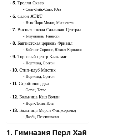
5. Тролли Сквер
Солт-Лейк-Сити, Юта
6. Салон AT&T
Нью-Йорк Миллс, Миннесота
7. Высшая школа Салливан Централ
Блаунтвиль, Теннесси
8. Баптистская церковь Фривил
Бойлинг Спрингс, Южная Каролина
9. Торговый центр Клакамас
Портленд, Орегон
10. Стип-клуб Мистик
Портленд, Орегон
11. Стройплощадка
Остин, Техас
12. Больница Кэш Вэлли
Норт-Логан, Юта
13. Больница Мерси Фицжеральд
Дарби, Пенсильвания
1. Гимназия Перл Хай