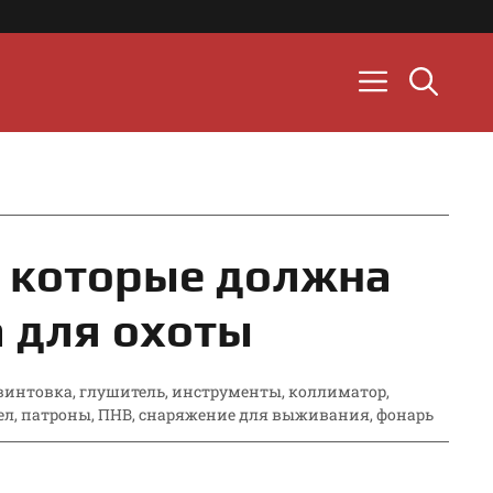
, которые должна
а для охоты
винтовка
,
глушитель
,
инструменты
,
коллиматор
,
ел
,
патроны
,
ПНВ
,
снаряжение для выживания
,
фонарь