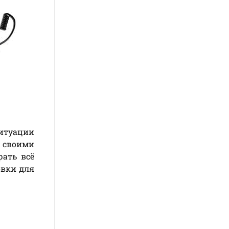
ситуации
ь своими
рать всё
овки для