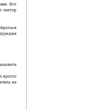
ами. Вот
е сектор
обраться
струкция
льзовать
л просто
итель не