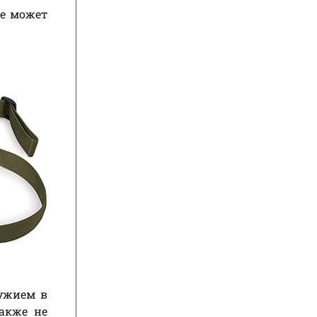
же может
ружием в
также не