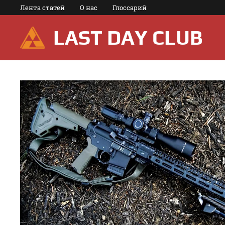
Перейти
Лента статей
О нас
Глоссарий
к
содержимому
LAST DAY CLUB