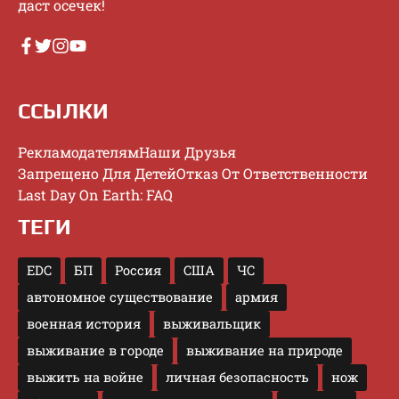
дacт oceчeк!
ССЫЛКИ
Рекламодателям
Наши Друзья
Запрещено Для Детей
Отказ От Ответственности
Last Day On Earth: FAQ
ТЕГИ
EDC
БП
Россия
США
ЧС
автономное существование
армия
военная история
выживальщик
выживание в городе
выживание на природе
выжить на войне
личная безопасность
нож