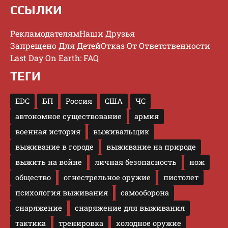
ССЫЛКИ
Рекламодателям
Наши Друзья
Запрещено Для Детей
Отказ От Ответственности
Last Day On Earth: FAQ
ТЕГИ
EDC
БП
Россия
США
ЧС
автономное существование
армия
военная история
выживальщик
выживание в городе
выживание на природе
выжить на войне
личная безопасность
нож
общество
огнестрельное оружие
пистолет
психология выживания
самооборона
снаряжение
снаряжение для выживания
тактика
тренировка
холодное оружие