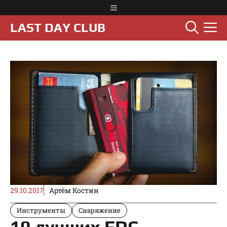
Перейти
Меню
к
М
LAST DAY CLUB
содержимому
29.10.2017
Артём Костин
Инструменты
Снаряжение
10 лучших EDC-